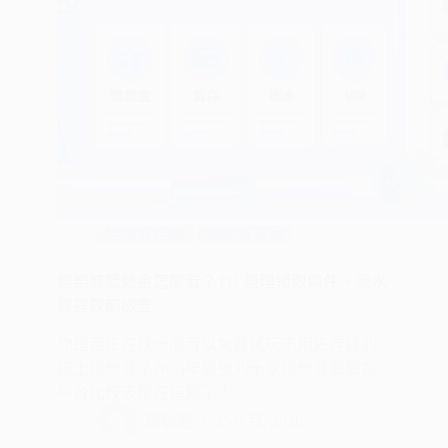
娛樂城推薦
娛樂城攻略
娛樂城體驗金怎麼看？TU 整理領取條件、流水
與提款前檢查
你是否正在找一間可以免費試玩不用先存錢的
線上娛樂城？2025年最強的十家娛樂城體驗金
平台比較表都在這篇了！
吳敏君
25 6 月, 2026