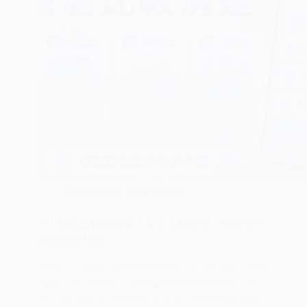
最新優惠
娛樂城資訊
TU 優惠活動怎麼看？官方活動分類、領取條件
與提款前檢查
整理 TU 優惠活動的查看順序、日常活動、存款
優惠、新手任務、限時優惠與領取前檢查；金
額、期限與流水條件請以官方公告與客服回覆