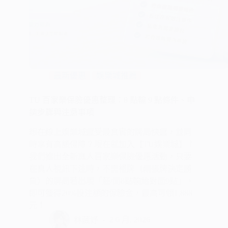
最新優惠
娛樂城推薦
TU 百家樂保險優惠整理：8 點輸 9 點條件、申
請步驟與注意事項
想在線上娛樂城感受最真實的牌局快感，並同
時享有高額保障？現在就加入【TU娛樂城】！
我們推出全新真人百家樂保險優惠活動，只要
在真人視訊下注時，不需補牌（兩張牌決定勝
負）的牌局若出現「莊/閒8點輸給對面9點」，
即可獲得20%投注額的保險金，最高可領1,888
元！
林葳妤
2 6 月, 2026